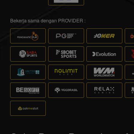
Bekerja sama dengan PROVIDER :