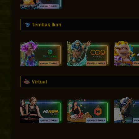
Tembak Ikan
Virtual