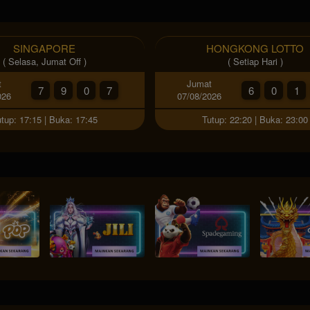
SINGAPORE
HONGKONG LOTTO
( Selasa, Jumat Off )
( Setiap Hari )
t
Jumat
7
9
0
7
6
0
1
026
07/08/2026
tup: 17:15 | Buka: 17:45
Tutup: 22:20 | Buka: 23:00