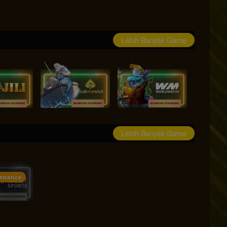
Lebih Banyak Game
Lebih Banyak Game
tenance