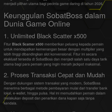
menjadi pilihan utama bagi pecinta game daring di tahun 2026.
Keunggulan SobatBoss dalam
Dunia Game Online
1. Unlimited Black Scatter x500
Fitur
Black Scatter x500
memberikan peluang kepada pemain
untuk mendapatkan kemenangan besar dengan multiplier yang
lebih tinggi dibandingkan slot konvensional. Fitur ini secara
eksklusif tersedia di SobatBoss dan menjadi salah satu daya tarik
utama bagi para pemain yang ingin meraih jackpot maksimal.
2. Proses Transaksi Cepat dan Mudah
Dengan dukungan sistem transaksi yang modern, SobatBoss
menerima berbagai metode pembayaran mulai dari transfer bank
lokal, e-wallet, hingga pulsa. Hal ini memudahkan pemain dalam
melakukan deposit dan penarikan dana kapan saja tanpa
kendala.