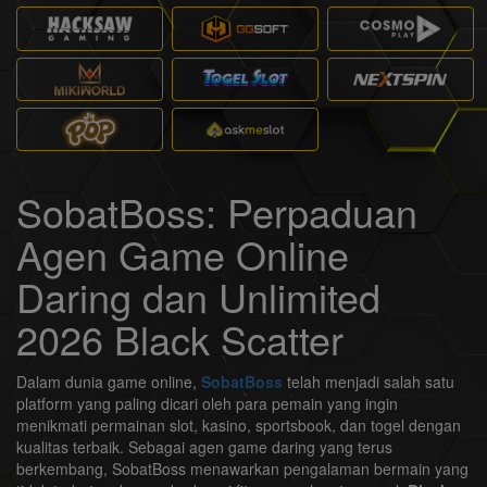
SobatBoss: Perpaduan
Agen Game Online
Daring dan Unlimited
2026 Black Scatter
Dalam dunia game online,
SobatBoss
telah menjadi salah satu
platform yang paling dicari oleh para pemain yang ingin
menikmati permainan slot, kasino, sportsbook, dan togel dengan
kualitas terbaik. Sebagai agen game daring yang terus
berkembang, SobatBoss menawarkan pengalaman bermain yang