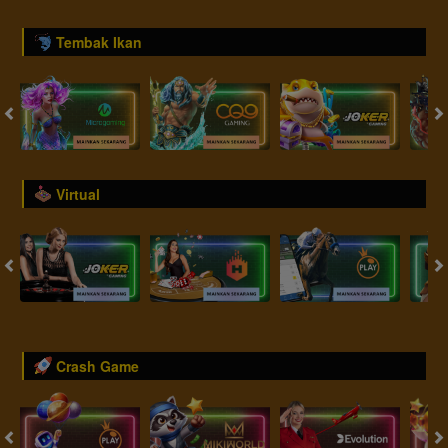
Tembak Ikan
Virtual
Crash Game