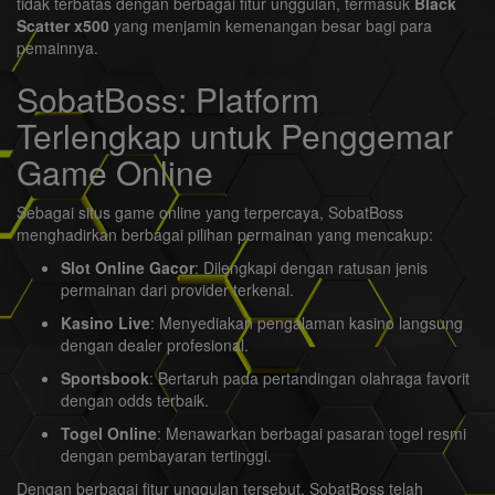
tidak terbatas dengan berbagai fitur unggulan, termasuk
Black
Scatter x500
yang menjamin kemenangan besar bagi para
pemainnya.
SobatBoss: Platform
Terlengkap untuk Penggemar
Game Online
Sebagai situs game online yang terpercaya, SobatBoss
menghadirkan berbagai pilihan permainan yang mencakup:
Slot Online Gacor
: Dilengkapi dengan ratusan jenis
permainan dari provider terkenal.
Kasino Live
: Menyediakan pengalaman kasino langsung
dengan dealer profesional.
Sportsbook
: Bertaruh pada pertandingan olahraga favorit
dengan odds terbaik.
Togel Online
: Menawarkan berbagai pasaran togel resmi
dengan pembayaran tertinggi.
Dengan berbagai fitur unggulan tersebut, SobatBoss telah